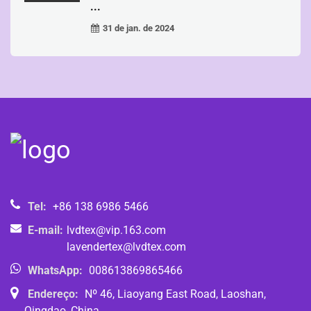
...
31 de jan. de 2024
Tel:
+86 138 6986 5466
E-mail:
lvdtex@vip.163.com
lavendertex@lvdtex.com
WhatsApp:
008613869865466
Endereço:
Nº 46, Liaoyang East Road, Laoshan,
Qingdao, China.