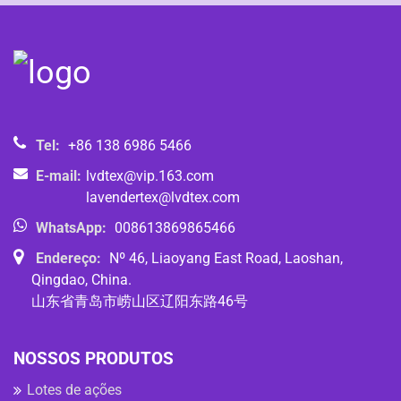
Tel:
+86 138 6986 5466
E-mail:
lvdtex@vip.163.com
lavendertex@lvdtex.com
WhatsApp:
008613869865466
Endereço:
Nº 46, Liaoyang East Road, Laoshan,
Qingdao, China.
山东省青岛市崂山区辽阳东路46号
NOSSOS PRODUTOS
Lotes de ações